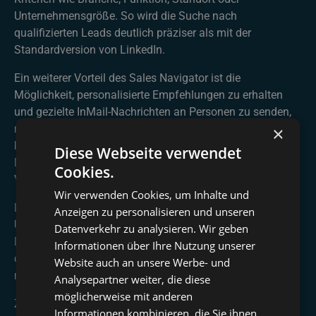
Unternehmensgröße. So wird die Suche nach
qualifizierten Leads deutlich präziser als mit der
Standardversion von LinkedIn.
Ein weiterer Vorteil des Sales Navigator ist die
Möglichkeit, personalisierte Empfehlungen zu erhalten
und gezielte InMail-Nachrichten an Personen zu senden,
mit denen man noch nicht vernetzt ist. Darüber hinaus
×
können Interaktionen und Gespräche direkt über LinkedIn
Diese Webseite verwendet
Messaging verfolgt werden, was den gesamten
Cookies.
Vertriebsprozess transparenter und effizienter macht.
Wir verwenden Cookies, um Inhalte und
Durch die Nutzung des LinkedIn Sales Navigator können
Anzeigen zu personalisieren und unseren
Unternehmen ihre Akquiseprozesse deutlich optimieren.
Datenverkehr zu analysieren. Wir geben
Das Tool bietet Echtzeitdaten zu Zielkunden, ermöglicht
Informationen über Ihre Nutzung unserer
den Aufbau relevanter Beziehungen und steigert
Website auch an unsere Werbe- und
nachweislich die Vertriebseffizienz.
Analysepartner weiter, die diese
möglicherweise mit anderen
Zu beachten ist, dass der LinkedIn Sales Navigator kein
Informationen kombinieren, die Sie ihnen