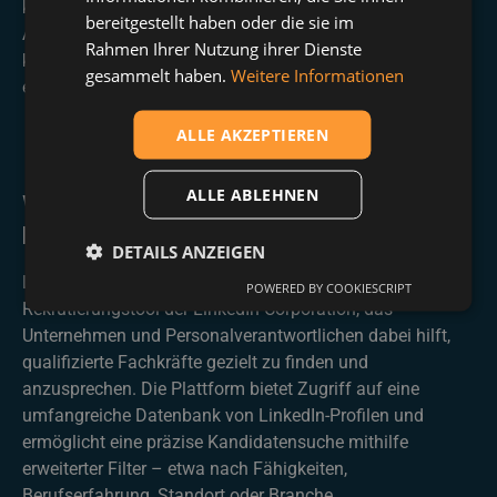
kostenloses Tool ist. Er gehört zu den Premium-
bereitgestellt haben oder die sie im
Angeboten von LinkedIn und erfordert ein
Rahmen Ihrer Nutzung ihrer Dienste
kostenpflichtiges Abonnement, das sich jedoch durch die
gesammelt haben.
Weitere Informationen
erweiterten Funktionen schnell bezahlt macht.
ALLE AKZEPTIEREN
ALLE ABLEHNEN
Was ist LinkedIn Recruiter Lite?
Effiziente Rekrutierung mit LinkedIn
DETAILS ANZEIGEN
LinkedIn Recruiter Lite ist ein professionelles
POWERED BY COOKIESCRIPT
Rekrutierungstool der LinkedIn Corporation, das
Unternehmen und Personalverantwortlichen dabei hilft,
qualifizierte Fachkräfte gezielt zu finden und
anzusprechen. Die Plattform bietet Zugriff auf eine
umfangreiche Datenbank von LinkedIn-Profilen und
ermöglicht eine präzise Kandidatensuche mithilfe
erweiterter Filter – etwa nach Fähigkeiten,
Berufserfahrung, Standort oder Branche.