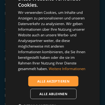
Cookies.
entscheiden kannst?“
Wir verwenden Cookies, um Inhalte und
Das schafft Nähe und macht dich greifbar.
Anzeigen zu personalisieren und unseren
Datenverkehr zu analysieren. Wir geben
Informationen über Ihre Nutzung unserer
3. Micro-Commitment einbauen
Website auch an unsere Werbe- und
📌 Noch im Call ein kleines Ja ermöglichen:
Analysepartner weiter, die diese
möglicherweise mit anderen
„Möchtest du schon mal Zugang zur Testphase?“
Informationen kombinieren, die Sie ihnen
bereitgestellt haben oder die sie im
Kleine Zusagen ebnen den Weg zur großen Entscheidung.
Rahmen Ihrer Nutzung ihrer Dienste
gesammelt haben.
Weitere Informationen
Fazit:
ALLE AKZEPTIEREN
Vertrauen entsteht nicht zufällig – es entsteht durch
ALLE ABLEHNEN
kleine, gezielte Signale.
Wer das bewusst gestaltet, hat weniger offene Angebote