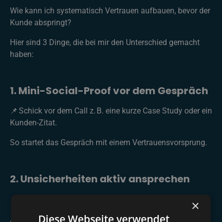
Wie kann ich systematisch Vertrauen aufbauen, bevor der
Kunde abspringt?
Hier sind 3 Dinge, die bei mir den Unterschied gemacht
haben:
1. Mini-Social-Proof vor dem Gespräch
📌 Schick vor dem Call z. B. eine kurze Case Study oder ein
Kunden-Zitat.
So startet das Gespräch mit einem Vertrauensvorsprung.
2. Unsicherheiten aktiv ansprechen
📌 Statt Smalltalk am Ende:
×
Diese Webseite verwendet
„Was müsste passieren, damit du dich mit gutem Gefühl