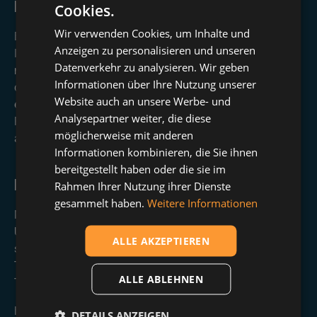
Die Kunst des Nachfassens
Cookies.
Wir verwenden Cookies, um Inhalte und
Es ist auch wichtig, dranzubleiben. Wenn jemand
Anzeigen zu personalisieren und unseren
Interesse zeigt, aber dann nicht mehr antwortet, sollte
Datenverkehr zu analysieren. Wir geben
man das Nachfassen nicht scheuen. Dabei kann dir auch
Informationen über Ihre Nutzung unserer
die Chrome Extension von CompLeadly helfen, die dir
Website auch an unsere Werbe- und
ermöglicht, den Kontaktverlauf effizient zu verfolgen und
Analysepartner weiter, die diese
Follow-ups zu senden, bis der Kontakt tatsächlich
möglicherweise mit anderen
antwortet.
Informationen kombinieren, die Sie ihnen
bereitgestellt haben oder die sie im
Live
Rahmen Ihrer Nutzung ihrer Dienste
gesammelt haben.
Weitere Informationen
Manchmal setzt dein Business voraus, dass du eine Live-
Übertragung oder Ähnliches erforderlich machst. In
ALLE AKZEPTIEREN
solchen Fällen ist Flexibilität gefragt. Versuche dann, den
Termin direkt im Chat zu vereinbaren, statt nur einen
ALLE ABLEHNEN
Terminlink zu versenden.
Häufig macht es auch in diesen Fällen Sinn
DETAILS ANZEIGEN