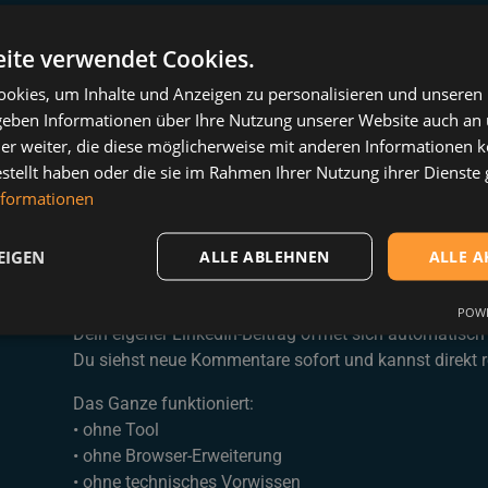
ite verwendet Cookies.
Die Herausforderung:
okies, um Inhalte und Anzeigen zu personalisieren und unseren
 geben Informationen über Ihre Nutzung unserer Website auch an
er weiter, die diese möglicherweise mit anderen Informationen k
Du kannst nicht permanent LinkedIn offen haben.
estellt haben oder die sie im Rahmen Ihrer Nutzung ihrer Dienst
nformationen
Meine Lösung ist simpel – und technisch erstaunlich l
EIGEN
ALLE ABLEHNEN
ALLE A
Die Idee:
POWE
Dein eigener LinkedIn-Beitrag öffnet sich automatisch
Du siehst neue Kommentare sofort und kannst direkt r
Das Ganze funktioniert:
• ohne Tool
• ohne Browser-Erweiterung
• ohne technisches Vorwissen