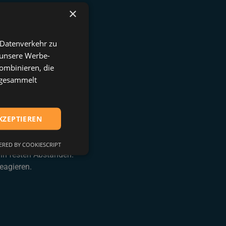
×
 Datenverkehr zu
 unsere Werbe-
ombinieren, die
e gesammelt
eicht umsetzbar.
KZEPTIEREN
RED BY COOKIESCRIPT
 in festen Abständen.
eagieren.