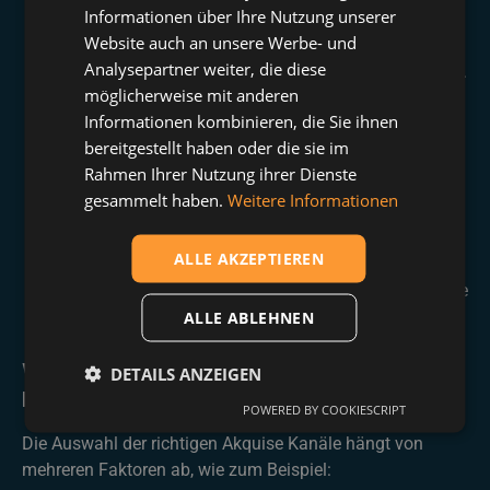
Telefonakquise
Informationen über Ihre Nutzung unserer
Website auch an unsere Werbe- und
Die direkte Kontaktaufnahme per Telefon kann eine
Analysepartner weiter, die diese
effektive Methode sein, um neue Kunden zu gewinnen.
möglicherweise mit anderen
Obwohl sie oft als aufdringlich empfunden wird, kann
Informationen kombinieren, die Sie ihnen
Telefonakquise bei richtiger Anwendung ein wertvoller
bereitgestellt haben oder die sie im
Akquise Kanal sein, besonders für B2B-Unternehmen.
Rahmen Ihrer Nutzung ihrer Dienste
Traditionelle Werbung
gesammelt haben.
Weitere Informationen
Ob Printanzeigen, Plakate oder Radio-Werbung –
traditionelle Werbemaßnahmen können immer noch
ALLE AKZEPTIEREN
sehr effektiv sein, um ein breites Publikum zu
erreichen. Besonders bei lokaler Zielgruppenansprache
kann diese Form der Werbung von Vorteil sein.
ALLE ABLEHNEN
Wie wählen Sie die richtigen Akquise
DETAILS ANZEIGEN
Kanäle aus?
POWERED BY COOKIESCRIPT
Die Auswahl der richtigen Akquise Kanäle hängt von
mehreren Faktoren ab, wie zum Beispiel: