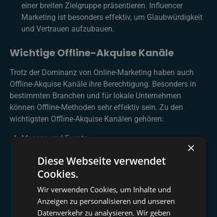
einer breiten Zielgruppe präsentieren. Influencer
Marketing ist besonders effektiv, um Glaubwürdigkeit
und Vertrauen aufzubauen.
Wichtige Offline-Akquise Kanäle
Trotz der Dominanz von Online-Marketing haben auch
Offline-Akquise Kanäle ihre Berechtigung. Besonders in
bestimmten Branchen und für lokale Unternehmen
können Offline-Methoden sehr effektiv sein. Zu den
wichtigsten Offline-Akquise Kanälen gehören:
Messen und Events
×
Die Teilnahme an Fachmessen oder Events bietet eine
Diese Webseite verwendet
hervorragende Gelegenheit, direkt mit potenziellen
Cookies.
Kunden zu sprechen und Ihr Angebot vor Ort zu
präsentieren. Messen bieten nicht nur die Möglichkeit
Wir verwenden Cookies, um Inhalte und
zur Neukundengewinnung, sondern auch zur Pflege
Anzeigen zu personalisieren und unseren
bestehender Kundenbeziehungen.
Datenverkehr zu analysieren. Wir geben