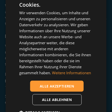
Cookies.
Wenn du dich allerdings strategisch mit neuen Kontakten
aus deiner Zielgruppe vernetzt, zum Beispiel im Rahmen
Wir verwenden Cookies, um Inhalte und
von Social Selling oder Lead-Generierung, ist ein neutraler,
Anzeigen zu personalisieren und unseren
textfreier Ansatz oft effektiver.
Datenverkehr zu analysieren. Wir geben
Informationen über Ihre Nutzung unserer
Empfehlung aus der Praxis
Website auch an unsere Werbe- und
Analysepartner weiter, die diese
Wenn du systematisch neue Kontakte aufbauen willst
möglicherweise mit anderen
und dein Fokus auf Reichweite, Kontaktanzahl und
Informationen kombinieren, die Sie ihnen
Conversion liegt, lohnt es sich, mit leeren Anfragen zu
bereitgestellt haben oder die sie im
testen.
Rahmen Ihrer Nutzung ihrer Dienste
gesammelt haben.
Weitere Informationen
Eine Möglichkeit ist, für einige Tage beide Varianten
parallel zu probieren – z. B. 25 mit und 25 ohne Nachricht
ALLE AKZEPTIEREN
– und dann die Annahmequote zu vergleichen.
So bekommst du eine fundierte Entscheidungsgrundlage,
ALLE ABLEHNEN
die auf deiner eigenen Zielgruppe basiert.