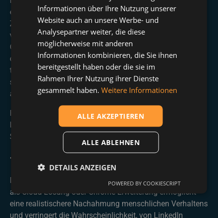
Die Expertenunterstützung, die CompLeadly anbietet, ist
Informationen über Ihre Nutzung unserer
ein weiteres Plus. Das Team hilft dir bei der
Website auch an unsere Werbe- und
Zielgruppenanalyse, Profiloptimierung und dem Erstellen
Analysepartner weiter, die diese
von Akquise-Nachrichten. Das zeigt klar, dass es bei
möglicherweise mit anderen
CompLeadly nicht nur um Automatisierung geht, sondern
Informationen kombinieren, die Sie ihnen
darum, den Erfolg auf LinkedIn zu maximieren. Die
bereitgestellt haben oder die sie im
täglichen Live-Calls und der deutschsprachige Support
Rahmen Ihrer Nutzung ihrer Dienste
sind ein zusätzlicher Bonus, der zeigt, dass CompLeadly
gesammelt haben.
Weitere Informationen
auf den Erfolg seiner Nutzer fokussiert ist.
Falls du noch keine LinkedIn-Strategie hast oder neu auf
ALLE AKZEPTIEREN
LinkedIn bist, hilft dir das CompLeadly-Team, eine
Strategie zu entwickeln und zu automatisieren.
ALLE ABLEHNEN
Technische Umsetzung
DETAILS ANZEIGEN
Die technische Umsetzung als Computer-Software statt
POWERED BY COOKIESCRIPT
als Cloud-Lösung oder Chrome-Erweiterung ermöglicht
eine realistischere Nachahmung menschlichen Verhaltens
und verringert die Wahrscheinlichkeit, von LinkedIn