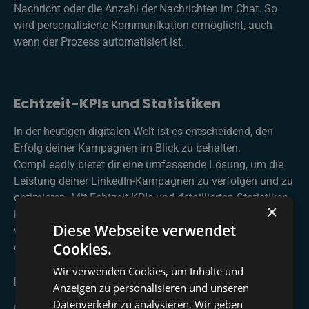
Nachricht oder die Anzahl der Nachrichten im Chat. So
wird personalisierte Kommunikation ermöglicht, auch
wenn der Prozess automatisiert ist.
Echtzeit-KPIs und Statistiken
In der heutigen digitalen Welt ist es entscheidend, den
Erfolg deiner Kampagnen im Blick zu behalten.
CompLeadly bietet dir eine umfassende Lösung, um die
Leistung deiner LinkedIn-Kampagnen zu verfolgen und zu
optimieren. Mit Echtzeit-KPIs und detaillierten Statistiken
×
kannst du deine Strategie kontinuierlich anpassen und
Diese Webseite verwendet
verbessern. Auf einen Blick siehst du, wie viele Anfragen
Cookies.
generiert wurden und wie die Antwortquote ist.
Wir verwenden Cookies, um Inhalte und
Expertenunterstützung
Anzeigen zu personalisieren und unseren
Datenverkehr zu analysieren. Wir geben