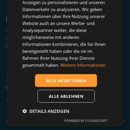
Anzeigen zu personalisieren und unseren
Datenverkehr zu analysieren. Wir geben
Informationen über Ihre Nutzung unserer
4️⃣ Baue später auf der Antwort auf.
Website auch an unsere Werbe- und
Analysepartner weiter, die diese
Wenn jemand reagiert, darfst du auch nach Monaten
möglicherweise mit anderen
wieder schreiben – der Chat bleibt offen wie eine normale
Informationen kombinieren, die Sie ihnen
LinkedIn-Nachricht.
bereitgestellt haben oder die sie im
Rahmen Ihrer Nutzung ihrer Dienste
gesammelt haben.
Weitere Informationen
ALLE AKZEPTIEREN
💡 Der erste Schritt zu mehr InMail-Antworten ist nicht
besser zu verkaufen –
ALLE ABLEHNEN
sondern besser Fragen zu stellen.
DETAILS ANZEIGEN
POWERED BY COOKIESCRIPT
Wie startest du aktuell deine erste Nachricht auf LinkedIn?